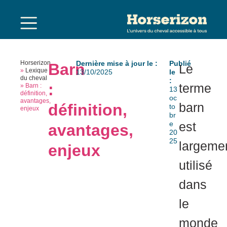
Horserizon
Dernière mise à jour le :
Publié
Barn
Le
»
Lexique
13/10/2025
le
du cheval
:
:
terme
»
Barn :
13
définition,
oc
avantages,
barn
définition,
to
enjeux
br
e
est
avantages,
20
25
largeme
enjeux
utilisé
dans
le
monde