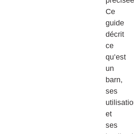
précisée
Ce
guide
décrit
ce
qu’est
un
barn,
ses
utilisati
et
ses