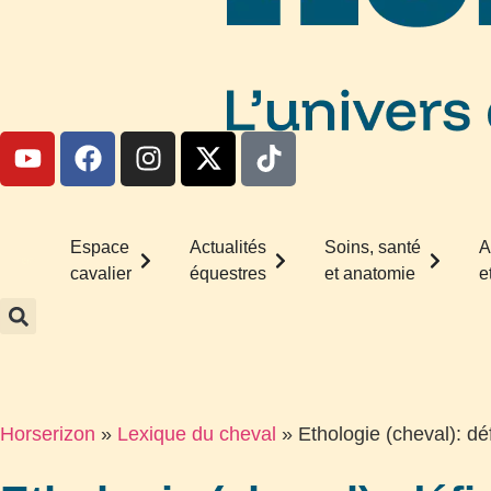
Espace
Actualités
Soins, santé
A
cavalier
équestres
et anatomie
e
Horserizon
»
Lexique du cheval
»
Ethologie (cheval): dé