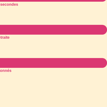
6 secondes
traite
tionnés