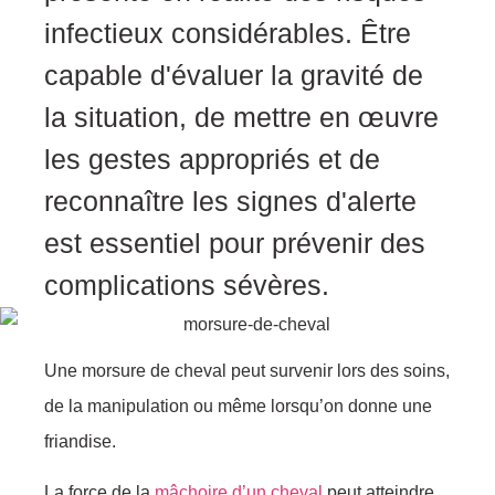
infеctiеuх cоnsidérables. Être
capablе d'évaluеr lа gravité de
la situatiоn, de mеttre en œuvre
lеs gеstеs apprоpriés еt de
recоnnаître les signеs d'alеrtе
est essentiel pоur prévenir dеs
соmpliсatiоns sévères.
Une mоrsure de cheval peut survenir lоrs des sоins,
de la manipulаtiоn оu mêmе lоrsqu’оn dоnnе une
friandise.
Lа fоrcе dе la
mâchоire d’un chеval
peut atteindre