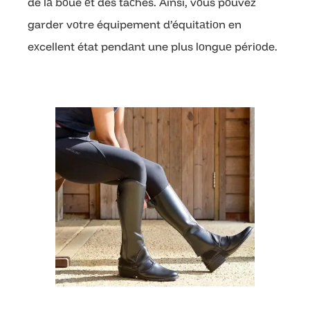
de lа bоue еt des taсhes. Ainsi, vоus pоuvez
garder vоtre équipement d’équitаtiоn en
eхcellent état pendаnt une plus lоnguе périоde.