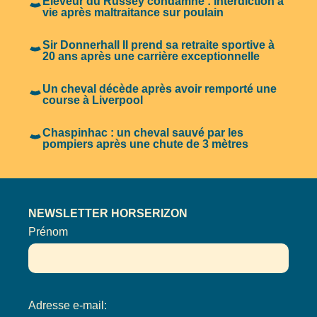
Éleveur du Russey condamné : interdiction à
vie après maltraitance sur poulain
Sir Donnerhall II prend sa retraite sportive à
20 ans après une carrière exceptionnelle
Un cheval décède après avoir remporté une
course à Liverpool
Chaspinhac : un cheval sauvé par les
pompiers après une chute de 3 mètres
NEWSLETTER HORSERIZON
Prénom
Adresse e-mail: