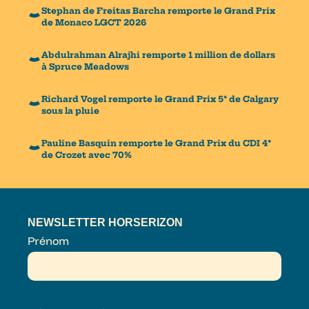
Stephan de Freitas Barcha remporte le Grand Prix
de Monaco LGCT 2026
Abdulrahman Alrajhi remporte 1 million de dollars
à Spruce Meadows
Richard Vogel remporte le Grand Prix 5* de Calgary
sous la pluie
Pauline Basquin remporte le Grand Prix du CDI 4*
de Crozet avec 70%
NEWSLETTER HORSERIZON
Prénom