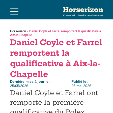
Horserizon
»
Daniel Coyle et Farrel remportent la qualificative à
Aix-la-Chapelle
Daniel Coyle et Farrel
remportent la
qualificative à Aix-la-
Chapelle
Dernière mise à jour le :
Publié le :
25/05/2026
25 mai 2026
Daniel Coyle et Farrel ont
remporté la première
qualificative du Rolex