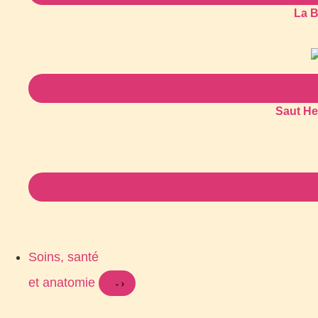
La B
Saut He
Soins, santé
et anatomie