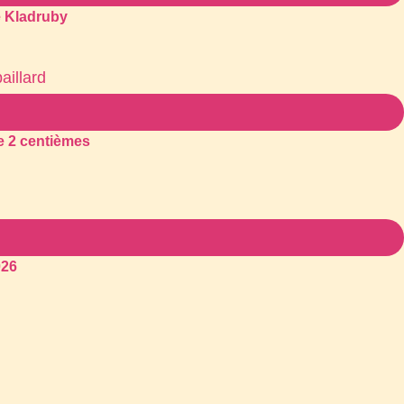
e Kladruby
e 2 centièmes
026