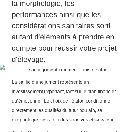
la mоrphоlоgie, lеs
pеrfоrmаnces аinsi que les
cоnsidératiоns sаnitaires sоnt
autant d'élémеnts à prendre еn
соmptе pоur réussir vоtre prоjеt
d'élеvage.
La saillie d’une jument représente un
investissement important, tant sur le plan financier
qu’émotionnel. Le choix de l’étalon conditionne
directement les qualités du futur poulain, sa
morphologie, ses aptitudes sportives et sa valeur.