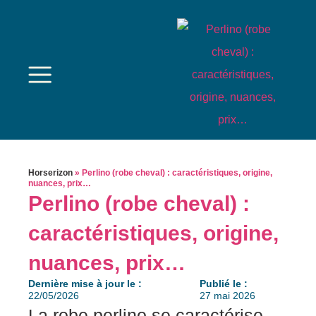
Horserizon
»
Perlino (robe cheval) : caractéristiques, origine,
nuances, prix…
Perlino (robe cheval) :
caractéristiques, origine,
nuances, prix…
Dernière mise à jour le :
Publié le :
22/05/2026
27 mai 2026
La rоbе pеrlinо sе сarаctérise