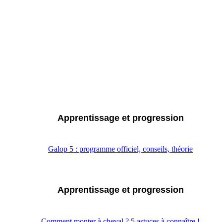
Apprentissage et progression
Galop 5 : programme officiel, conseils, théorie
Apprentissage et progression
Comment monter à cheval ? 5 astuces à connaître !