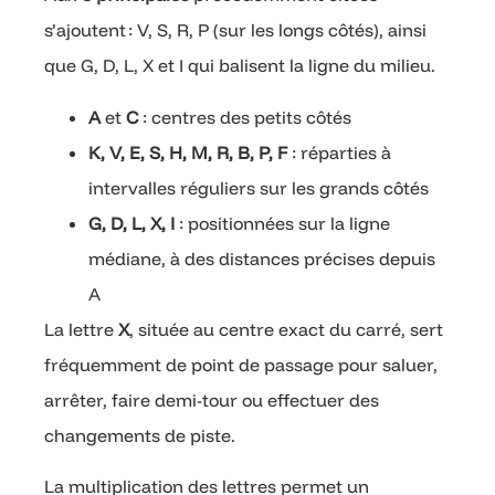
s’ajoutent : V, S, R, P (sur les longs côtés), ainsi
que G, D, L, X et I qui balisent la ligne du milieu.
A
et
C
: centres des petits côtés
K, V, E, S, H, M, R, B, P, F
: réparties à
intervalles réguliers sur les grands côtés
G, D, L, X, I
: positionnées sur la ligne
médiane, à des distances précises depuis
A
La lettre
X
, située au centre exact du carré, sert
fréquemment de point de passage pour saluer,
arrêter, faire demi-tour ou effectuer des
changements de piste.
La multiplication des lettres permet un