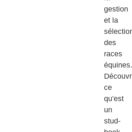
gestion
et la
sélectio
des
races
équines
Découvr
ce
qu'est
un
stud-