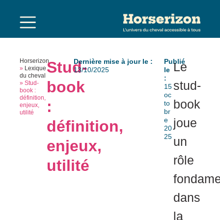
Horserizon
Dernière mise à jour le :
Publié
Stud-
Le
»
Lexique
13/10/2025
le
du cheval
:
book
stud-
»
Stud-
15
book :
oc
définition,
book
:
to
enjeux,
br
utilité
e
joue
définition,
20
25
un
enjeux,
rôle
utilité
fondame
dans
la