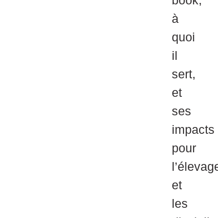
book,
à
quoi
il
sert,
et
ses
impacts
pour
l’élevag
et
les