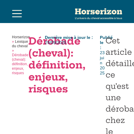
Horserizon
Dérobade
Dernière mise à jour le :
Publié
Cet
»
Lexique
29/09/2025
le
du cheval
:
(cheval):
article
»
23
Dérobade
jui
(cheval):
détaill
définition,
n
définition,
20
enjeux,
ce
25
risques
enjeux,
qu’est
risques
une
dérob
chez
le