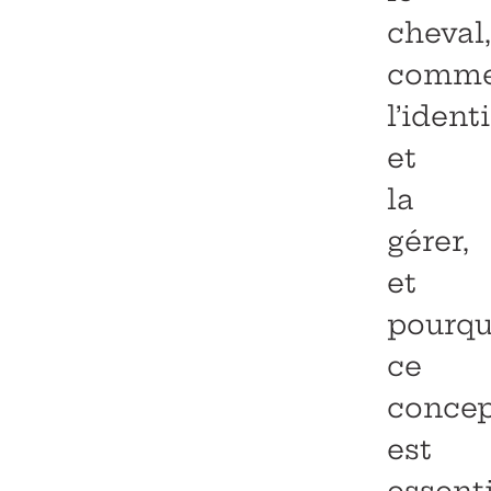
cheval,
comme
l’identi
et
la
gérer,
et
pourqu
ce
conce
est