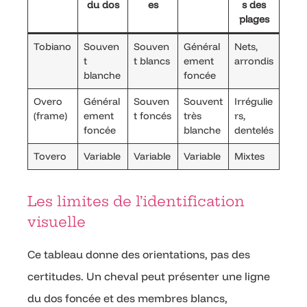
du dos
es
s des
plages
Tobiano
Souven
Souven
Général
Nets,
t
t blancs
ement
arrondis
blanche
foncée
Overo
Général
Souven
Souvent
Irrégulie
(frame)
ement
t foncés
très
rs,
foncée
blanche
dentelés
Tovero
Variable
Variable
Variable
Mixtes
Les limites de l’identification
visuelle
Ce tableau donne des orientations, pas des
certitudes. Un cheval peut présenter une ligne
du dos foncée et des membres blancs,