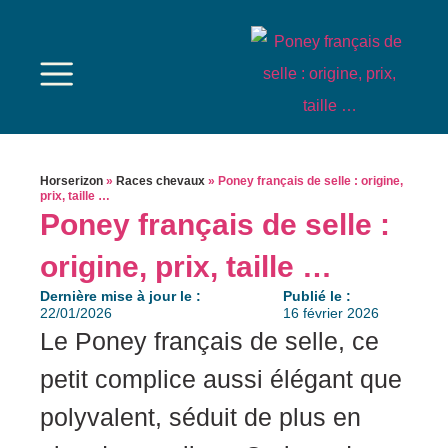
Horserizon
»
Races chevaux
»
Poney français de selle : origine,
prix, taille …
Poney français de selle :
origine, prix, taille …
Dernière mise à jour le :
Publié le :
22/01/2026
16 février 2026
Le Poney français de selle, ce
petit complice aussi élégant que
polyvalent, séduit de plus en