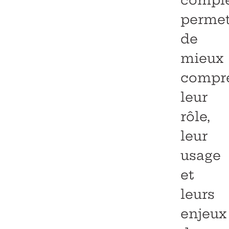
compl
perme
de
mieux
compr
leur
rôle,
leur
usage
et
leurs
enjeux