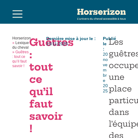
Horserizon
Guêtres
Dernière mise à jour le :
Publié
Les
»
Lexique
13/11/2025
le
du cheval
:
:
guêtre
»
Guêtres
20
: tout ce
no
qu’il faut
occup
tout
ve
savoir !
m
une
br
ce
e
20
place
qu’il
25
particu
faut
dans
savoir
l’équi
!
des