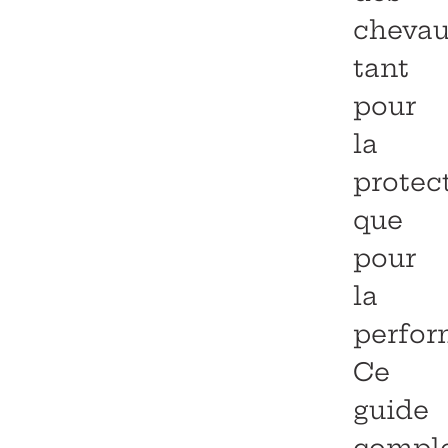
chevau
tant
pour
la
protec
que
pour
la
perfor
Ce
guide