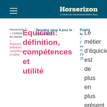
Horserizon
Dernière mise à jour le :
Publié
Équicien:
Le
»
Lexique
20/06/2026
le
du cheval
:
définition,
métier
»
2
Équicien:
av
définition,
d’équici
compétences
ril
compétences
20
et utilité
26
est
et
de
utilité
plus
en
plus
présent