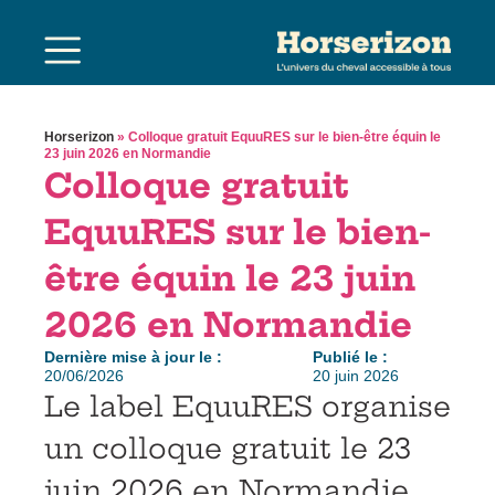
Horserizon
»
Colloque gratuit EquuRES sur le bien-être équin le
23 juin 2026 en Normandie
Colloque gratuit
EquuRES sur le bien-
être équin le 23 juin
2026 en Normandie
Dernière mise à jour le :
Publié le :
20/06/2026
20 juin 2026
Le label EquuRES organise
un colloque gratuit le 23
juin 2026 en Normandie