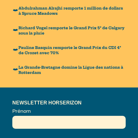
Abdulrahman Alrajhi remporte 1 million de dollars
à Spruce Meadows
Richard Vogel remporte le Grand Prix 5* de Calgary
sous la pluie
Pauline Basquin remporte le Grand Prix du CDI 4*
de Crozet avec 70%
La Grande-Bretagne domine la Ligue des nations à
Rotterdam
NEWSLETTER HORSERIZON
Prénom