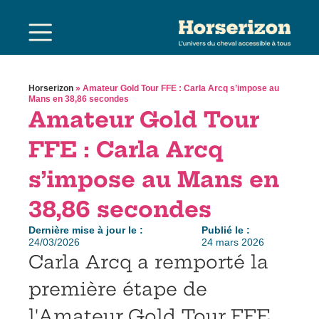
Horserizon
»
Amateur Gold Tour FFE : Carla Arcq s’impose au
Mans en 38,86 secondes
Amateur Gold Tour
FFE : Carla Arcq
s’impose au Mans en
38,86 secondes
Dernière mise à jour le :
Publié le :
24/03/2026
24 mars 2026
Carla Arcq a remporté la
première étape de
l'Amateur Gold Tour FFE