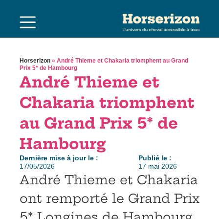
Horserizon
»
André Thieme et Chakaria triomphent au Grand
Prix 5* de Hambourg
André Thieme et
Chakaria triomphent
au Grand Prix 5* de
Hambourg
Dernière mise à jour le :
Publié le :
17/05/2026
17 mai 2026
André Thieme et Chakaria
ont remporté le Grand Prix
5* Longines de Hambourg