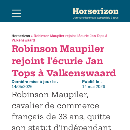
Horserizon
»
Robinson Maupiler rejoint l’écurie Jan Tops à
Valkenswaard
Robinson Maupiler
rejoint l’écurie Jan
Tops à Valkenswaard
Dernière mise à jour le :
Publié le :
14/05/2026
14 mai 2026
Robinson Maupiler,
cavalier de commerce
français de 33 ans, quitte
son statut d'indépendant