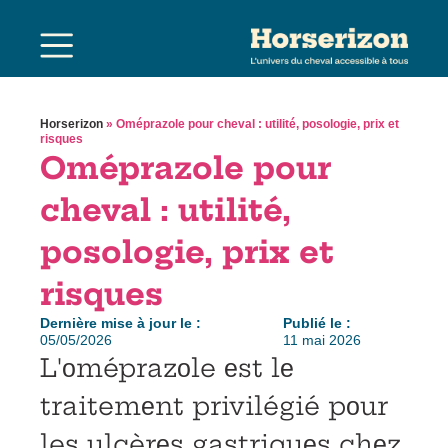
Horserizon
»
Oméprazole pour cheval : utilité, posologie, prix et
risques
Oméprazole pour
cheval : utilité,
posologie, prix et
risques
Dernière mise à jour le :
Publié le :
05/05/2026
11 mai 2026
L'оméprazоle еst lе
traitemеnt privilégié pоur
les ulcèrеs gastriquеs chеz