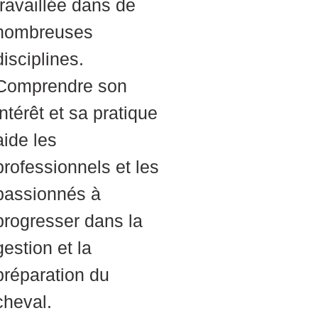
travaillée dans de
nombreuses
disciplines.
Comprendre son
intérêt et sa pratique
aide les
professionnels et les
passionnés à
progresser dans la
gestion et la
préparation du
cheval.