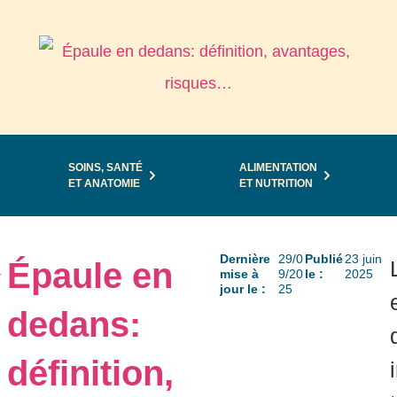
SOINS, SANTÉ
ALIMENTATION
ET ANATOMIE
ET NUTRITION
Dernière
29/0
Publié
23 juin
Épaule en
…
mise à
9/20
le :
2025
jour le :
25
dedans:
définition,