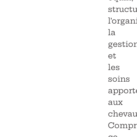
struct
l’organ
la
gestio
et
les
soins
apport
aux
chevau
Compr