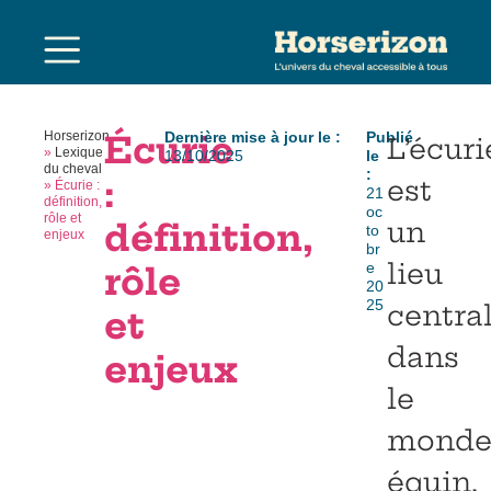
Horserizon
Écurie
Dernière mise à jour le :
Publié
L’écuri
»
Lexique
13/10/2025
le
du cheval
:
:
est
»
Écurie :
21
définition,
oc
rôle et
un
définition,
to
enjeux
br
lieu
e
rôle
20
25
centra
et
dans
enjeux
le
mond
équin,