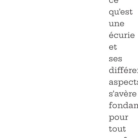
ce
qu’est
une
écurie
et
ses
différe
aspect
s’avère
fonda
pour
tout