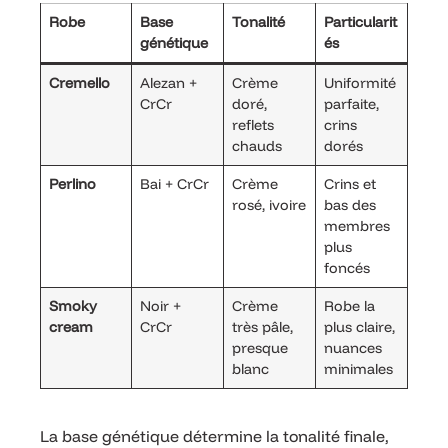
Robe
Base
Tonalité
Particularit
génétique
és
Cremello
Alezan +
Crème
Uniformité
CrCr
doré,
parfaite,
reflets
crins
chauds
dorés
Perlino
Bai + CrCr
Crème
Crins et
rosé, ivoire
bas des
membres
plus
foncés
Smoky
Noir +
Crème
Robe la
cream
CrCr
très pâle,
plus claire,
presque
nuances
blanc
minimales
La base génétique détermine la tonalité finale,